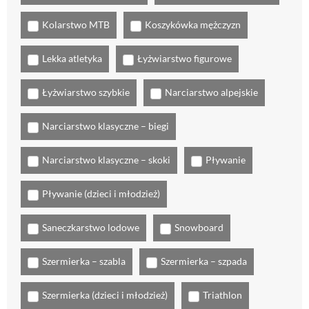
Kolarstwo MTB
Koszykówka mężczyzn
Lekka atletyka
Łyżwiarstwo figurowe
Łyżwiarstwo szybkie
Narciarstwo alpejskie
Narciarstwo klasyczne – biegi
Narciarstwo klasyczne – skoki
Pływanie
Pływanie (dzieci i młodzież)
Saneczkarstwo lodowe
Snowboard
Szermierka – szabla
Szermierka – szpada
Szermierka (dzieci i młodzież)
Triathlon