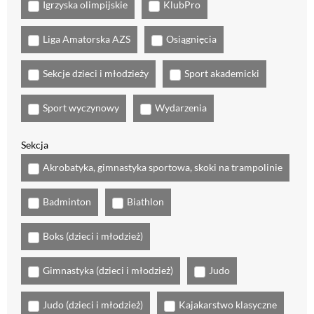
Igrzyska olimpijskie
KlubPro
Liga Amatorska AZS
Osiągnięcia
Sekcje dzieci i młodzieży
Sport akademicki
Sport wyczynowy
Wydarzenia
Sekcja
Akrobatyka, gimnastyka sportowa, skoki na trampolinie
Badminton
Biathlon
Boks (dzieci i młodzież)
Gimnastyka (dzieci i młodzież)
Judo
Judo (dzieci i młodzież)
Kajakarstwo klasyczne