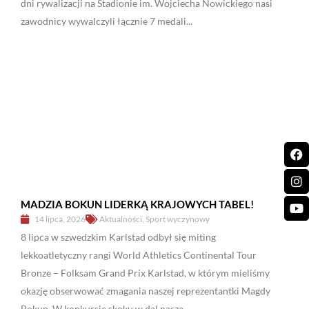
dni rywalizacji na Stadionie im. Wojciecha Nowickiego nasi
zawodnicy wywalczyli łącznie 7 medali...
MADZIA BOKUN LIDERKĄ KRAJOWYCH TABEL!
14 lipca, 2026
Aktualności
,
Sport wyczynowy
8 lipca w szwedzkim Karlstad odbył się miting
lekkoatletyczny rangi World Athletics Continental Tour
Bronze – Folksam Grand Prix Karlstad, w którym mieliśmy
okazję obserwować zmagania naszej reprezentantki Magdy
Bokun. W konkursie skoku w dal nasza...