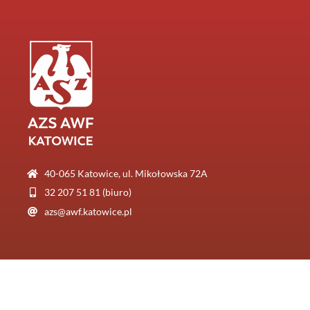
40-065 Katowice, ul. Mikołowska 72A
32 207 51 81 (biuro)
azs@awf.katowice.pl
© AZS AWF Katowice
Realizacja:
Otago Media