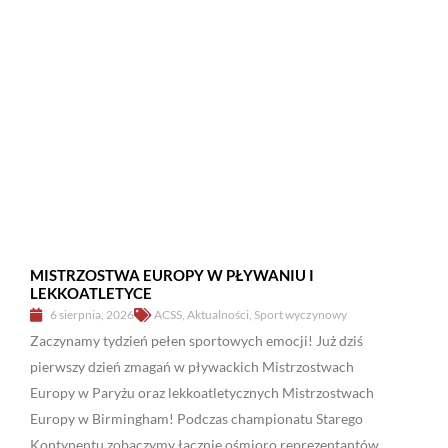
MISTRZOSTWA EUROPY W PŁYWANIU I
LEKKOATLETYCE
6 sierpnia, 2026
ACSS
,
Aktualności
,
Sport wyczynowy
Zaczynamy tydzień pełen sportowych emocji! Już dziś
pierwszy dzień zmagań w pływackich Mistrzostwach
Europy w Paryżu oraz lekkoatletycznych Mistrzostwach
Europy w Birmingham! Podczas championatu Starego
Kontynentu zobaczymy łącznie ośmioro reprezentantów