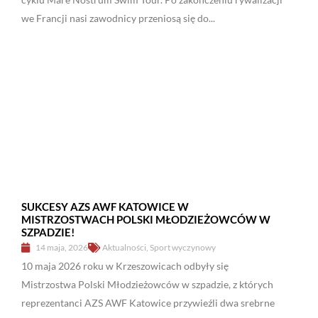
we Francji nasi zawodnicy przeniosą się do...
SUKCESY AZS AWF KATOWICE W
MISTRZOSTWACH POLSKI MŁODZIEŻOWCÓW W
SZPADZIE!
14 maja, 2026
Aktualności
,
Sport wyczynowy
10 maja 2026 roku w Krzeszowicach odbyły się
Mistrzostwa Polski Młodzieżowców w szpadzie, z których
reprezentanci AZS AWF Katowice przywieźli dwa srebrne