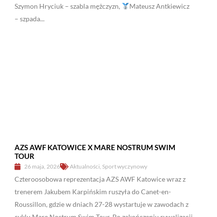
Szymon Hryciuk – szabla mężczyzn,
Mateusz Antkiewicz
– szpada...
AZS AWF KATOWICE X MARE NOSTRUM SWIM
TOUR
26 maja, 2026
Aktualności
,
Sport wyczynowy
Czteroosobowa reprezentacja AZS AWF Katowice wraz z
trenerem Jakubem Karpińskim ruszyła do Canet-en-
Roussillon, gdzie w dniach 27-28 wystartuje w zawodach z
cyklu Mare Nostrum Swim Tour. Po zakończeniu rywalizacji