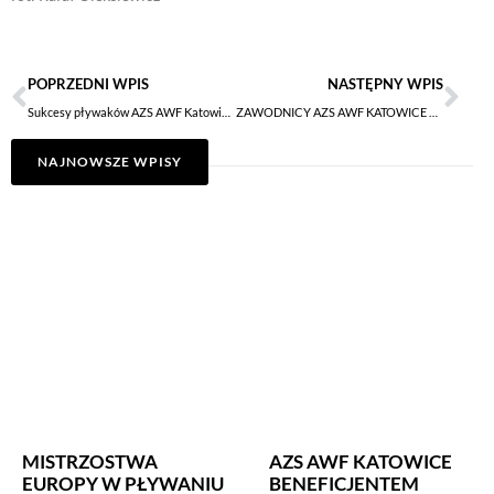
POPRZEDNI WPIS
NASTĘPNY WPIS
Sukcesy pływaków AZS AWF Katowice w Mistrzostwach Europy w Belgradzie!
ZAWODNICY AZS AWF KATOWICE ODZNACZENI MEDALEM IM. BRONISŁAWA CZECHA
NAJNOWSZE WPISY
MISTRZOSTWA
AZS AWF KATOWICE
EUROPY W PŁYWANIU
BENEFICJENTEM