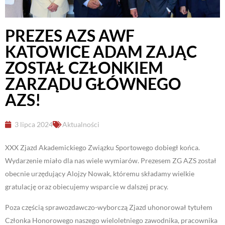
PREZES AZS AWF
KATOWICE ADAM ZAJĄC
ZOSTAŁ CZŁONKIEM
ZARZĄDU GŁÓWNEGO
AZS!
3 lipca 2024
Aktualności
XXX Zjazd Akademickiego Związku Sportowego dobiegł końca.
Wydarzenie miało dla nas wiele wymiarów. Prezesem ZG AZS został
obecnie urzędujący Alojzy Nowak, któremu składamy wielkie
gratulację oraz obiecujemy wsparcie w dalszej pracy.
Poza częścią sprawozdawczo-wyborczą Zjazd uhonorował tytułem
Członka Honorowego naszego wieloletniego zawodnika,
pracownika