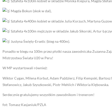
Sztafeta 4x100m kobiet w składzie Monika Kiepura, Magda Stefan
Magda Bokun (skok w dal),
Sztafeta 4x400m kobiet w składzie Julia Korzuch, Martyna Guzowsk
Sztafeta 4x100m mężczyzn w składzie Jakub Sikorski, Artur Łęcz
Justyna Święty-Ersetic (bieg na 400m).
Ponadto w biegu na 100m przez płotki nasza zawodniczka Zuzanna Zają
Mistrzostwa Świata U20 w Peru!
W MP wystartowali również:
Wiktor Cygan, Milena Korbut, Adam Paździerz, Filip Kempski, Bartosz
Stefanowicz, Jakub Szyszkowski, Piotr Mehlich i Wiktoria Klębowska.
Serdecznie gratulujemy wszystkim zawodnikom i trenerom!
fot: Tomasz Kasjaniuk/PZLA