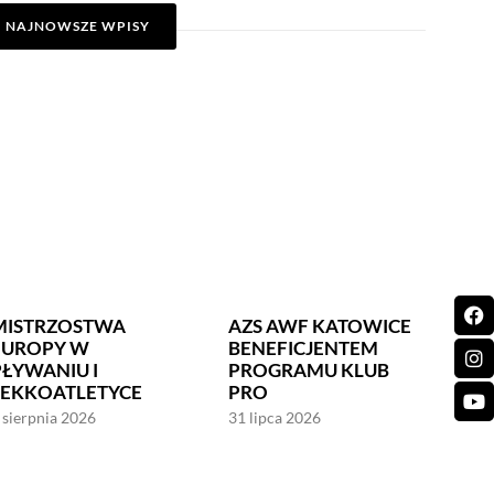
NAJNOWSZE WPISY
MISTRZOSTWA
AZS AWF KATOWICE
EUROPY W
BENEFICJENTEM
PŁYWANIU I
PROGRAMU KLUB
LEKKOATLETYCE
PRO
 sierpnia 2026
31 lipca 2026