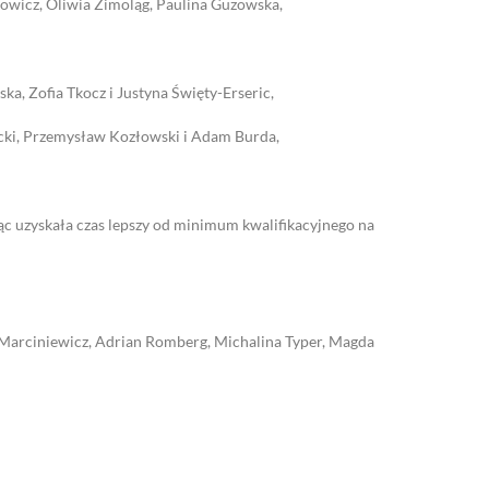
owicz, Oliwia Zimoląg, Paulina Guzowska,
a, Zofia Tkocz i Justyna Święty-Erseric,
ycki, Przemysław Kozłowski i Adam Burda,
c uzyskała czas lepszy od minimum kwalifikacyjnego na
 Marciniewicz, Adrian Romberg, Michalina Typer, Magda