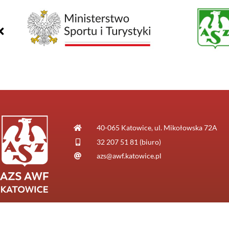
40-065 Katowice, ul. Mikołowska 72A
32 207 51 81 (biuro)
azs@awf.katowice.pl