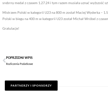
srebrny medal z czasem 1.27.24 i tym razem musiała uznać wyższość sz
Mistrzem Polski w kategorii U23 na 800 m został Maciej Wyderka – 1.
Polski w biegu na 400 m w kategorii U23 został Michał Wróbel z czase
Gratulacje!
POPRZEDNI WPIS
Rozliczenia Podatkowe
PARTNERZY I SPONSORZY