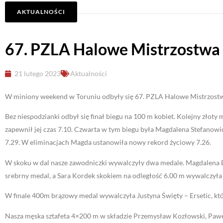
AKTUALNOŚCI
67. PZLA Halowe Mistrzostwa 
21 lutego 2023
Aktualności
W miniony weekend w Toruniu odbyły się 67. PZLA Halowe Mistrzostwa 
Bez niespodzianki odbył się finał biegu na 100 m kobiet. Kolejny złot
zapewnił jej czas 7.10. Czwarta w tym biegu była Magdalena Stefanowic
7.29. W eliminacjach Magda ustanowiła nowy rekord życiowy 7.26.
W skoku w dal nasze zawodniczki wywalczyły dwa medale. Magdalena B
srebrny medal, a Sara Kordek skokiem na odległość 6.00 m wywalczyła
W finale 400m brązowy medal wywalczyła Justyna Święty – Ersetic, któ
Nasza męska sztafeta 4×200 m w składzie Przemysław Kozłowski, Paweł