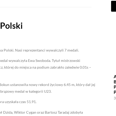
Polski
Polski. Nasi reprezentanci wywalczyli 7 medali.
y medal wywalczyła Ewa Swoboda. Tytuł mistrzowski
z, której do miejsca na podium zabrakło zaledwie 0.01s –
okun ustanowiła nowy rekord życiowy 6.45 m, który dał jej
 brązowy medal w kategorii U23.
3
ra uzyskała czas 51.91.
 Dzida, Wiktor Cygan oraz Bartosz Taradaj zdobyła