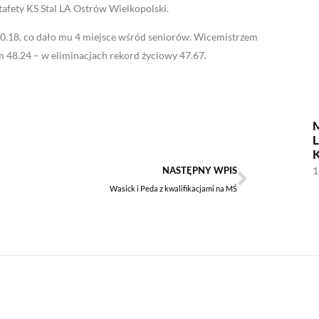
tafety KS Stal LA Ostrów Wielkopolski.
50.18, co dało mu 4 miejsce wśród seniorów. Wicemistrzem
m 48.24 – w eliminacjach rekord życiowy 47.67.
1
NASTĘPNY WPIS
Wasick i Peda z kwalifikacjami na MŚ