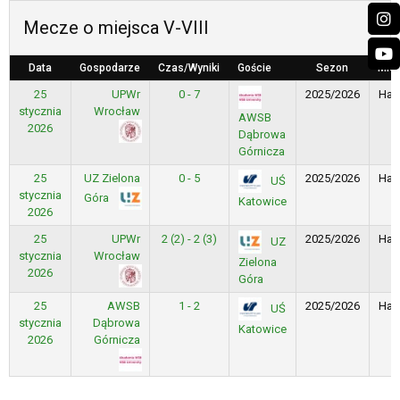
Mecze o miejsca V-VIII
Data
Gospodarze
Czas/Wyniki
Goście
Sezon
Miej
25
UPWr
0 - 7
2025/2026
Hal
stycznia
Wrocław
AWSB
2026
Dąbrowa
Górnicza
25
UZ Zielona
0 - 5
2025/2026
Hal
UŚ
stycznia
Góra
Katowice
2026
25
UPWr
2 (2) - 2 (3)
2025/2026
Hal
UZ
stycznia
Wrocław
Zielona
2026
Góra
25
AWSB
1 - 2
2025/2026
Hal
UŚ
stycznia
Dąbrowa
Katowice
2026
Górnicza