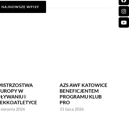
NAJNOWSZE WPISY
MISTRZOSTWA
AZS AWF KATOWICE
EUROPY W
BENEFICJENTEM
PŁYWANIU I
PROGRAMU KLUB
LEKKOATLETYCE
PRO
 sierpnia 2026
31 lipca 2026