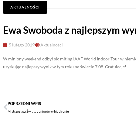
AKTUALNOŚCI
Ewa Swoboda z najlepszym wyn
5 lutego 2019
Aktualności
W miniony weekend odbył się miting IAAF World Indoor Tour w niemi
uzyskując najlepszy wynik w tym roku na świecie 7.08. Gratulacje!
POPRZEDNI WPIS
Mistrzostwa Świata Juniorów w biathlonie