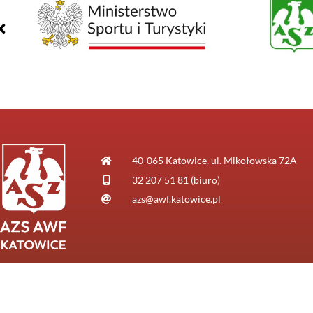
40-065 Katowice, ul. Mikołowska 72A
32 207 51 81 (biuro)
azs@awf.katowice.pl
© AZS AWF Katowice