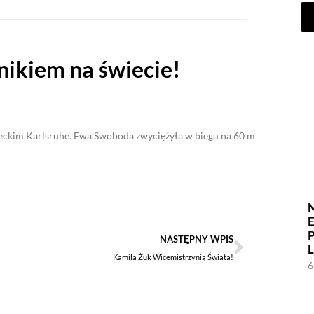
ikiem na świecie!
eckim Karlsruhe. Ewa Swoboda zwyciężyła w biegu na 60 m
NASTĘPNY WPIS
Kamila Żuk Wicemistrzynią Świata!
6