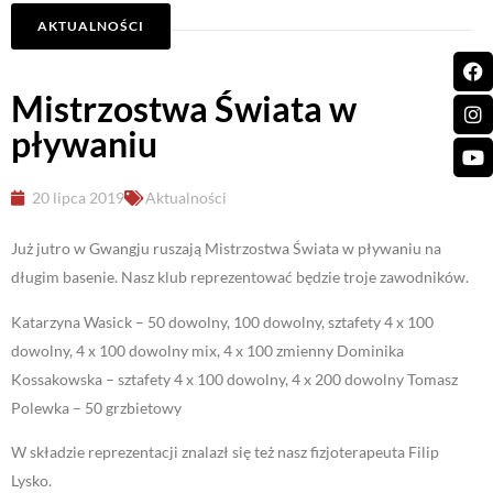
AKTUALNOŚCI
Mistrzostwa Świata w
pływaniu
20 lipca 2019
Aktualności
Już jutro w Gwangju ruszają Mistrzostwa Świata w pływaniu na
długim basenie. Nasz klub reprezentować będzie troje zawodników.
Katarzyna Wasick – 50 dowolny, 100 dowolny, sztafety 4 x 100
dowolny, 4 x 100 dowolny mix, 4 x 100 zmienny Dominika
Kossakowska – sztafety 4 x 100 dowolny, 4 x 200 dowolny Tomasz
Polewka – 50 grzbietowy
W składzie reprezentacji znalazł się też nasz fizjoterapeuta Filip
Lysko.