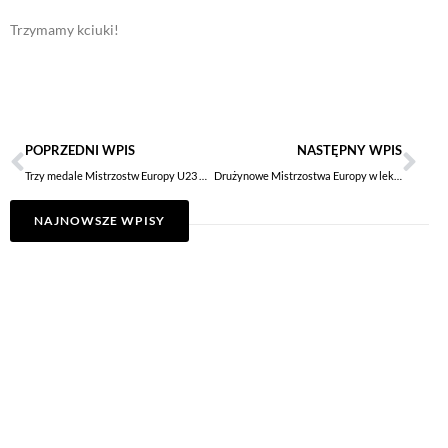
Trzymamy kciuki!
POPRZEDNI WPIS
NASTĘPNY WPIS
Trzy medale Mistrzostw Europy U23 w lekkiej atletyce
Drużynowe Mistrzostwa Europy w lekkiej atletyce
NAJNOWSZE WPISY