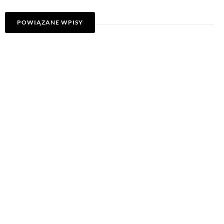
POWIĄZANE WPISY
MISTRZOSTWA
AZS AWF KATOWICE X
EUROPY W PŁYWANIU
MARE NOSTRUM
I LEKKOATLETYCE
SWIM TOUR
6 sierpnia 2026
26 maja 2026