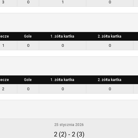
3
0
1
0
ecze
Gole
1. żółta kartka
2. żółta kartka
1
0
0
0
ecze
Gole
1. żółta kartka
2. żółta kartka
2
0
0
0
25 stycznia 2026
2 (2)
-
2 (3)