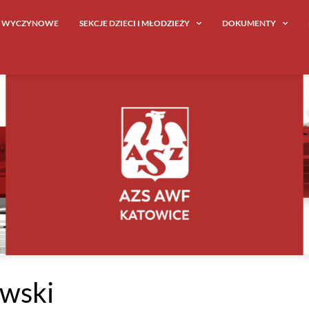
E WYCZYNOWE
SEKCJE DZIECI I MŁODZIEŻY
DOKUMENTY
wski