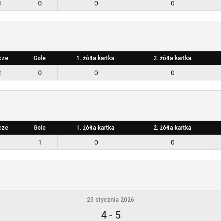
3
0
0
0
cze
Gole
1. żółta kartka
2. żółta kartka
2
0
0
0
cze
Gole
1. żółta kartka
2. żółta kartka
1
1
0
0
25 stycznia 2026
4
-
5