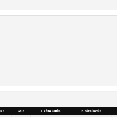
cze
Gole
1. żółta kartka
2. żółta kartka