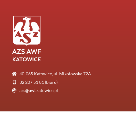
40-065 Katowice, ul. Mikołowska 72A
32 207 51 81 (biuro)
azs@awf.katowice.pl
© AZS AWF Katowice
Realizacja:
Otago Media