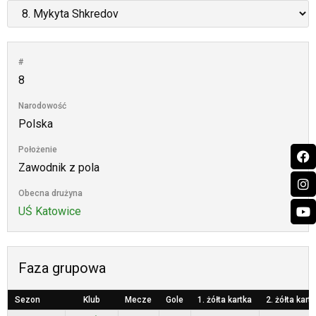
#
8
Narodowość
Polska
Położenie
Zawodnik z pola
Obecna drużyna
UŚ Katowice
Faza grupowa
Sezon
Klub
Mecze
Gole
1. żółta kartka
2. żółta kart