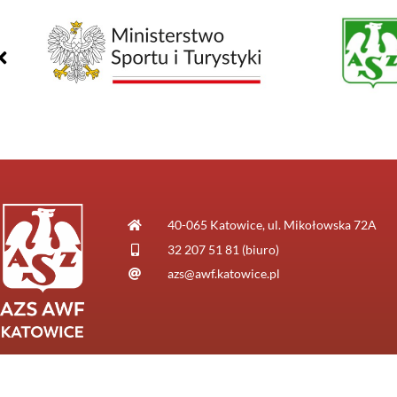
40-065 Katowice, ul. Mikołowska 72A
32 207 51 81 (biuro)
azs@awf.katowice.pl