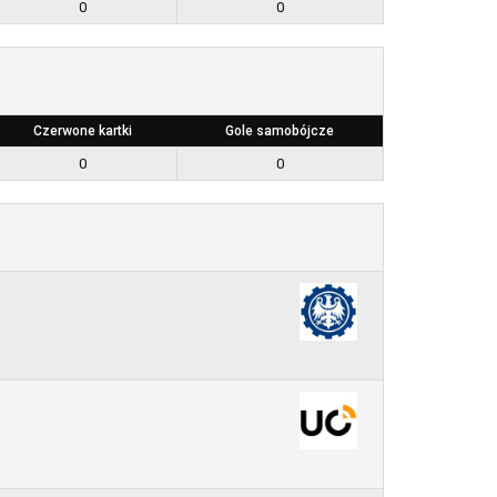
0
0
Czerwone kartki
Gole samobójcze
0
0