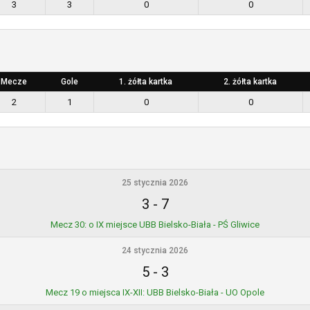
3
3
0
0
Mecze
Gole
1. żółta kartka
2. żółta kartka
2
1
0
0
25 stycznia 2026
3
-
7
Mecz 30: o IX miejsce UBB Bielsko-Biała - PŚ Gliwice
24 stycznia 2026
5
-
3
Mecz 19 o miejsca IX-XII: UBB Bielsko-Biała - UO Opole