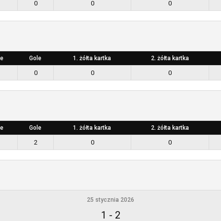
0
0
0
e
Gole
1. żółta kartka
2. żółta kartka
0
0
0
e
Gole
1. żółta kartka
2. żółta kartka
2
0
0
25 stycznia 2026
1
-
2