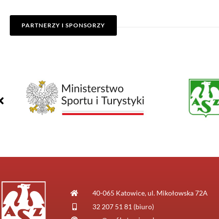
PARTNERZY I SPONSORZY
40-065 Katowice, ul. Mikołowska 72A
32 207 51 81 (biuro)