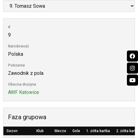
#
9
Narodowość
Polska
Położenie
Zawodnik z pola
Obecna drużyna
AWF Katowice
Faza grupowa
Sezon
Klub
Mecze
Gole
1. żółta kartka
2. żółta kart