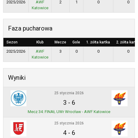
2025/2026
AWF
2
1
0
0
Katowice
Faza pucharowa
Sezon
Klub
Mecze
Gole
1. żółta kartka
2. żółta kart
2025/2026
AWF
3
0
0
0
Katowice
Wyniki
25 stycznia 2026
3
-
6
Mecz 34: FINAŁ UWr Wrocław - AWF Katowice
25 stycznia 2026
4
-
6