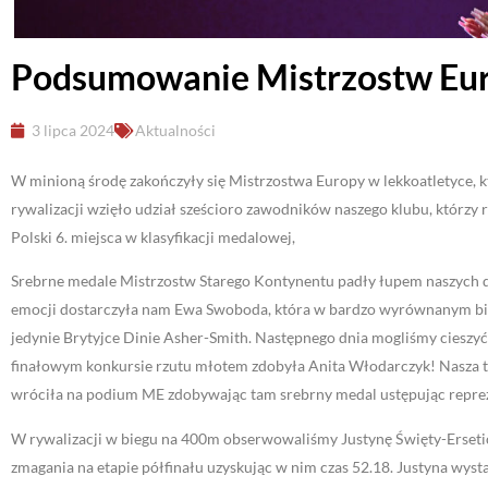
Podsumowanie Mistrzostw Eu
3 lipca 2024
Aktualności
W minioną środę zakończyły się Mistrzostwa Europy w lekkoatletyce, k
rywalizacji wzięło udział sześcioro zawodników naszego klubu, którzy 
Polski 6. miejsca w klasyfikacji medalowej,
Srebrne medale Mistrzostw Starego Kontynentu padły łupem naszych 
emocji dostarczyła nam Ewa Swoboda, która w bardzo wyrównanym biegu
jedynie Brytyjce Dinie Asher-Smith. Następnego dnia mogliśmy cieszy
finałowym konkursie rzutu młotem zdobyła Anita Włodarczyk! Nasza t
wróciła na podium ME zdobywając tam srebrny medal ustępując reprez
W rywalizacji w biegu na 400m obserwowaliśmy Justynę Święty-Ersetic
zmagania na etapie półfinału uzyskując w nim czas 52.18. Justyna wys