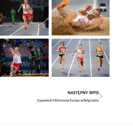
NASTĘPNY WPIS
Zapowiedź Mistrzostw Europy w Belgradzie