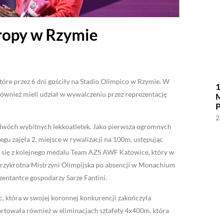
ropy w Rzymie
tóre przez 6 dni gościły na Stadio Olimpico w Rzymie. W
1
również mieli udział w wywalczeniu przez reprezentację
2
dwóch wybitnych lekkoatletek. Jako pierwsza ogromnych
 zajęła 2. miejsce w rywalizacji na 100m, ustępując
ć się z kolejnego medalu Team AZS AWF Katowice, który w
rzykrotna Mistrzyni Olimpijska po absencji w Monachium
entantce gospodarzy Sarze Fantini.
, która w swojej koronnej konkurencji zakończyła
tartowała również w eliminacjach sztafety 4x400m, która