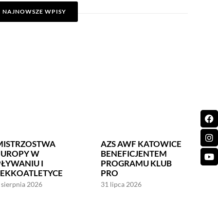
NAJNOWSZE WPISY
MISTRZOSTWA
AZS AWF KATOWICE
EUROPY W
BENEFICJENTEM
PŁYWANIU I
PROGRAMU KLUB
LEKKOATLETYCE
PRO
 sierpnia 2026
31 lipca 2026