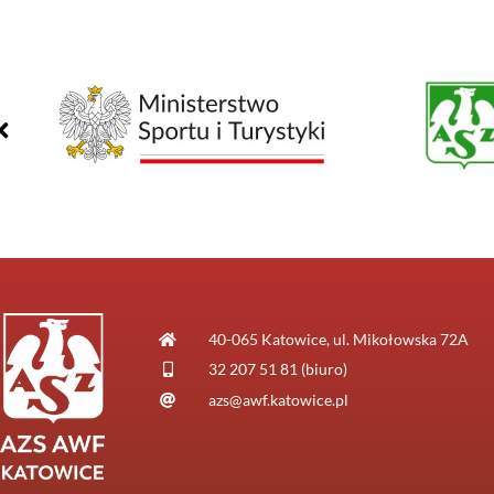
40-065 Katowice, ul. Mikołowska 72A
32 207 51 81 (biuro)
azs@awf.katowice.pl