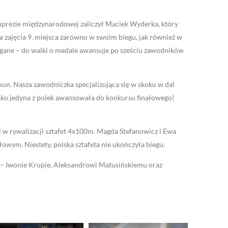
mprezie międzynarodowej zaliczył Maciek Wyderka, który
 zajęcia 9. miejsca zarówno w swoim biegu, jak również w
ubłagane – do walki o medale awansuje po sześciu zawodników
. Nasza zawodniczka specjalizująca się w skoku w dal
jako jedyna z polek awansowała do konkursu finałowego!
i w rywalizacji sztafet 4x100m. Magda Stefanowicz i Ewa
owym. Niestety, polska sztafeta nie ukończyła biegu.
– Iwonie Krupie, Aleksandrowi Matusińskiemu oraz