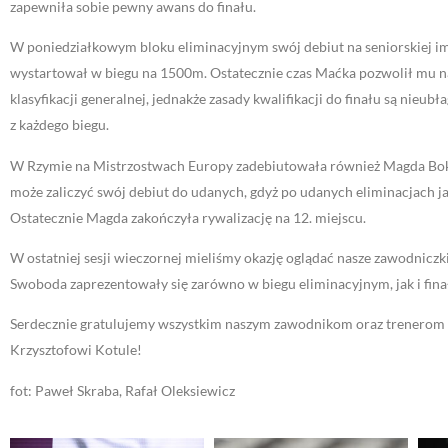
zapewniła sobie pewny awans do finału.
W poniedziałkowym bloku eliminacyjnym swój debiut na seniorskiej i
wystartował w biegu na 1500m. Ostatecznie czas Maćka pozwolił mu na
klasyfikacji generalnej, jednakże zasady kwalifikacji do finału są nie
z każdego biegu.
W Rzymie na Mistrzostwach Europy zadebiutowała również Magda Bokun
może zaliczyć swój debiut do udanych, gdyż po udanych eliminacjach 
Ostatecznie Magda zakończyła rywalizację na 12. miejscu.
W ostatniej sesji wieczornej mieliśmy okazję oglądać nasze zawodniczk
Swoboda zaprezentowały się zarówno w biegu eliminacyjnym, jak i finał
Serdecznie gratulujemy wszystkim naszym zawodnikom oraz trenerom 
Krzysztofowi Kotule!
fot: Paweł Skraba, Rafał Oleksiewicz