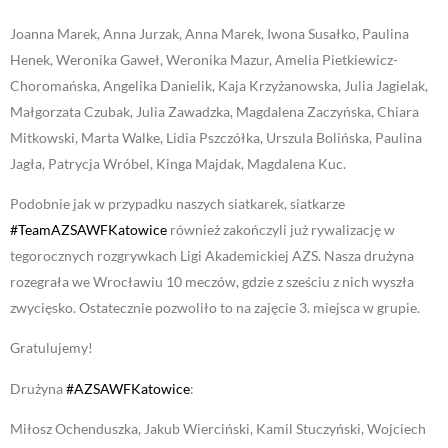
Joanna Marek, Anna Jurzak, Anna Marek, Iwona Susałko, Paulina
Henek, Weronika Gaweł, Weronika Mazur, Amelia Pietkiewicz-
Choromańska, Angelika Danielik, Kaja Krzyżanowska, Julia Jagielak,
Małgorzata Czubak, Julia Zawadzka, Magdalena Zaczyńska, Chiara
Mitkowski, Marta Walke, Lidia Pszczółka, Urszula Bolińska, Paulina
Jagła, Patrycja Wróbel, Kinga Majdak, Magdalena Kuc.
Podobnie jak w przypadku naszych siatkarek, siatkarze
#TeamAZSAWFKatowice
również zakończyli już rywalizację w
tegorocznych rozgrywkach Ligi Akademickiej AZS. Nasza drużyna
rozegrała we Wrocławiu 10 meczów, gdzie z sześciu z nich wyszła
zwycięsko. Ostatecznie pozwoliło to na zajęcie 3. miejsca w grupie.
Gratulujemy!
Drużyna
#AZSAWFKatowice
:
Miłosz Ochenduszka, Jakub Wierciński, Kamil Stuczyński, Wojciech