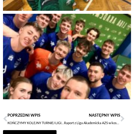
POPRZEDNI WPIS
NASTĘPNY WPIS
KOŃCZYMY KOLEJNY TURNIEJ LIGI AKADEMICKIEJ AZS!
Raport z Liga Akademicka AZS w koszykówce mężczyzn!