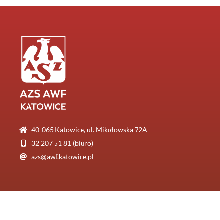
40-065 Katowice, ul. Mikołowska 72A
32 207 51 81 (biuro)
azs@awf.katowice.pl
© AZS AWF Katowice