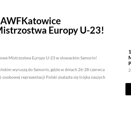
SAWFKatowice
istrzostwa Europy U-23!
1
owe Mistrzostwa Europy U-23 w słowackim Samorin!
ńskim wyruszą do Samorin, gdzie w dniach 26-28 czerwca
2
sobowej reprezentacji Polski znalazła się trójka naszych