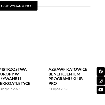
NAJNOWSZE WPISY
MISTRZOSTWA
AZS AWF KATOWICE
EUROPY W
BENEFICJENTEM
PŁYWANIU I
PROGRAMU KLUB
LEKKOATLETYCE
PRO
 sierpnia 2026
31 lipca 2026