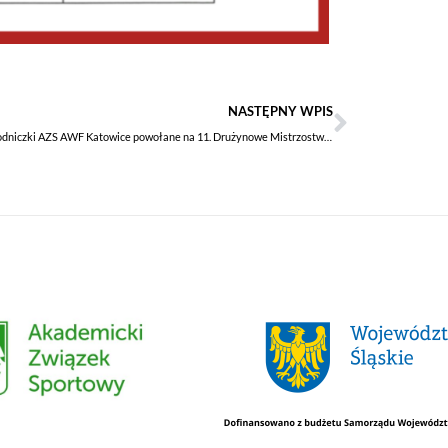
NASTĘPNY WPIS
Trzy zawodniczki AZS AWF Katowice powołane na 11. Drużynowe Mistrzostwa Europy w Madrycie!