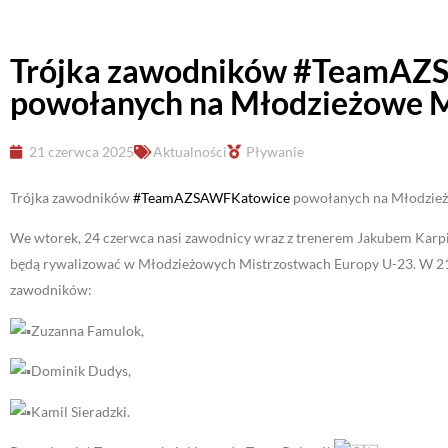
Trójka zawodników #TeamAZ
powołanych na Młodzieżowe M
21 czerwca 2025
Aktualności
Pływanie
Trójka zawodników
#TeamAZSAWFKatowice
powołanych na Młodzież
We wtorek, 24 czerwca nasi zawodnicy wraz z trenerem Jakubem Karpi
będą rywalizować w Młodzieżowych Mistrzostwach Europy U-23. W 21-o
zawodników:
Zuzanna Famulok,
Dominik Dudys,
Kamil Sieradzki.