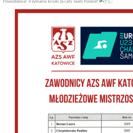
Powodzenia! Trzymamy kciuki za cały Team Poland!