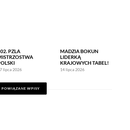
02. PZLA
MADZIA BOKUN
MISTRZOSTWA
LIDERKĄ
POLSKI
KRAJOWYCH TABEL!
7 lipca 2026
14 lipca 2026
POWIĄZANE WPISY