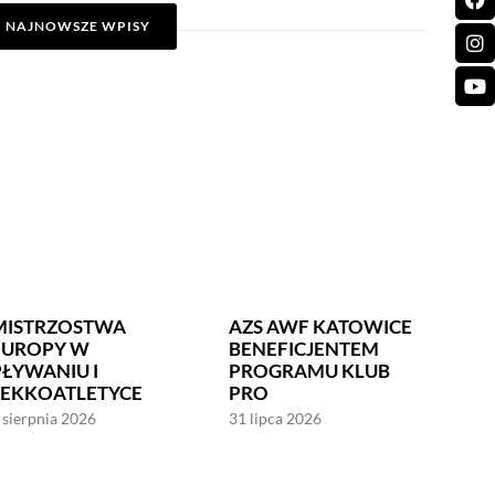
NAJNOWSZE WPISY
MISTRZOSTWA
AZS AWF KATOWICE
EUROPY W
BENEFICJENTEM
PŁYWANIU I
PROGRAMU KLUB
LEKKOATLETYCE
PRO
 sierpnia 2026
31 lipca 2026