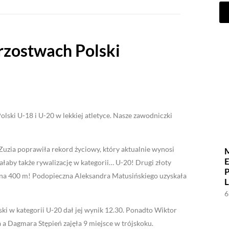
rzostwach Polski
lski U-18 i U-20 w lekkiej atletyce. Nasze zawodniczki
 Zuzia poprawiła rekord życiowy, który aktualnie wynosi
ałaby także rywalizację w kategorii… U-20! Drugi złoty
a 400 m! Podopieczna Aleksandra Matusińskiego uzyskała
6
ki w kategorii U-20 dał jej wynik 12.30. Ponadto Wiktor
a a Dagmara Stępień zajęła 9 miejsce w trójskoku.