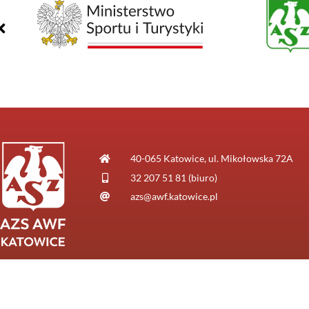
40-065 Katowice, ul. Mikołowska 72A
32 207 51 81 (biuro)
azs@awf.katowice.pl
© AZS AWF Katowice