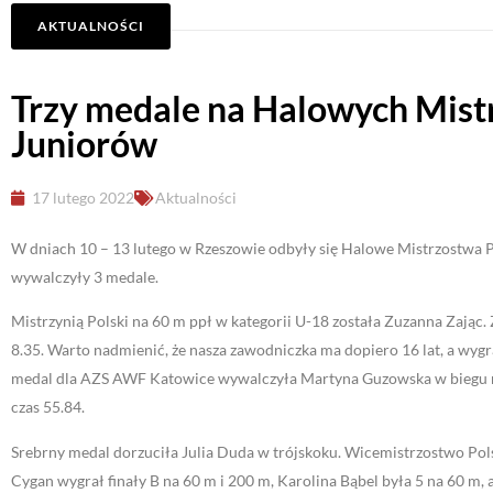
AKTUALNOŚCI
Trzy medale na Halowych Mist
Juniorów
17 lutego 2022
Aktualności
W dniach 10 – 13 lutego w Rzeszowie odbyły się Halowe Mistrzostwa Po
wywalczyły 3 medale.
Mistrzynią Polski na 60 m ppł w kategorii U-18 została Zuzanna Zając.
8.35. Warto nadmienić, że nasza zawodniczka ma dopiero 16 lat, a wygr
medal dla AZS AWF Katowice wywalczyła Martyna Guzowska w biegu n
czas 55.84.
Srebrny medal dorzuciła Julia Duda w trójskoku. Wicemistrzostwo Pols
Cygan wygrał finały B na 60 m i 200 m, Karolina Bąbel była 5 na 60 m, 