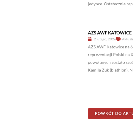
jedynce. Ostatecznie rep
AZS AWF KATOWICE
2 lutego, 2026
Aktual
AZS AWF Katowice na 6!
reprezentacji Polski na
powołanych zostało sześ
Kamila Żuk (biathlon), Na
POWRÓT DO AKT