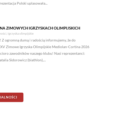
rezentacja Polski uplasowała...
 NA ZIMOWYCH IGRZYSKACH OLIMPIJSKICH
ności
,
Igrzyska olimpijskie
 Z ogromną dumą i radością informujemy, że do
 XXV Zimowe Igrzyska Olimpijskie Mediolan-Cortina 2026
cioro zawodników naszego klubu! Nasi reprezentanci:
talia Sidorowicz (biathlon),...
UALNOŚCI