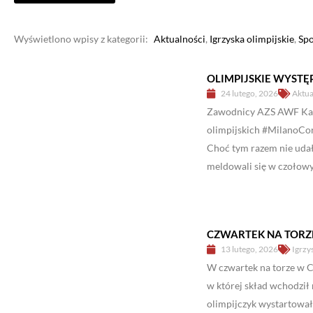
Wyświetlono wpisy z kategorii:
Aktualności
,
Igrzyska olimpijskie
,
Sp
OLIMPIJSKIE WYST
24 lutego, 2026
Aktua
Zawodnicy AZS AWF Kato
olimpijskich #MilanoCor
Choć tym razem nie udał
meldowali się w czołowy
CZWARTEK NA TORZ
13 lutego, 2026
Igrzy
W czwartek na torze w Co
w której skład wchodził
olimpijczyk wystartował 