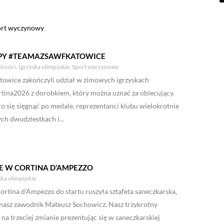
ort wyczynowy
ĘPY #TEAMAZSAWFKATOWICE
lności
,
Igrzyska olimpijskie
,
Sport wyczynowy
wice zakończyli udział w zimowych igrzyskach
tina2026 z dorobkiem, który można uznać za obiecujący.
o się sięgnąć po medale, reprezentanci klubu wielokrotnie
ch dwudziestkach i...
E W CORTINA D’AMPEZZO
ska olimpijskie
rtina d’Ampezzo do startu ruszyła sztafeta saneczkarska,
 nasz zawodnik Mateusz Sochowicz. Nasz trzykrotny
na trzeciej zmianie prezentując się w saneczkarskiej