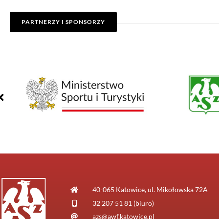
PARTNERZY I SPONSORZY
40-065 Katowice, ul. Mikołowska 72A
32 207 51 81 (biuro)
azs@awf.katowice.pl