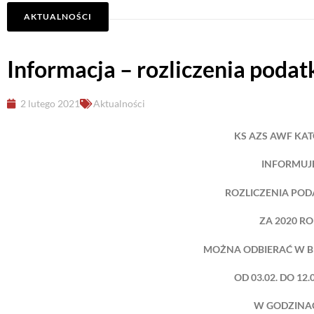
AKTUALNOŚCI
Informacja – rozliczenia poda
2 lutego 2021
Aktualności
KS AZS AWF KA
INFORMUJ
ROZLICZENIA PO
ZA 2020 R
MOŻNA ODBIERAĆ W B
OD 03.02. DO 12.
W GODZINA