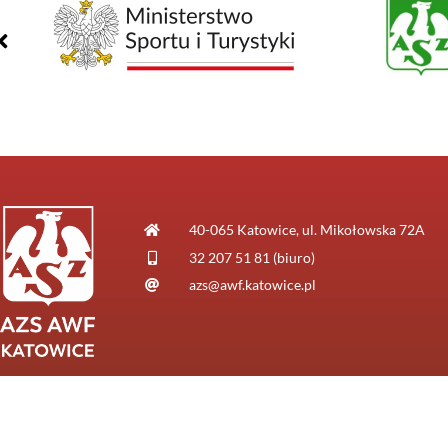
40-065 Katowice, ul. Mikołowska 72A
32 207 51 81 (biuro)
azs@awf.katowice.pl
© AZS AWF Katowice