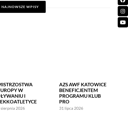
NAJNOWSZE WPISY
MISTRZOSTWA
AZS AWF KATOWICE
EUROPY W
BENEFICJENTEM
PŁYWANIU I
PROGRAMU KLUB
LEKKOATLETYCE
PRO
 sierpnia 2026
31 lipca 2026