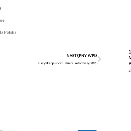
0
nie
tą Polską
1
NASTĘPNY WPIS
Klasyfikacja sportu dzieci i młodzieży 2020
2