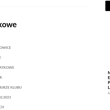
tkowe
TOWICE
E
DATKOWE
OK
IURZE KLUBU
6
02.2021
CH