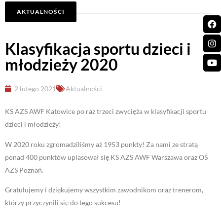
AKTUALNOŚCI
Klasyfikacja sportu dzieci i
młodzieży 2020
2 lutego 2021
Aktualności
KS AZS AWF Katowice po raz trzeci zwycięża w klasyfikacji sportu
dzieci i młodzieży!
W 2020 roku zgromadziliśmy aż 1953 punkty! Za nami ze stratą
ponad 400 punktów uplasował się KS AZS AWF Warszawa oraz OŚ
AZS Poznań.
Gratulujemy i dziękujemy wszystkim zawodnikom oraz trenerom,
którzy przyczynili się do tego sukcesu!