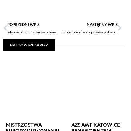
POPRZEDNI WPIS
NASTĘPNY WPIS
Informacja – rozliczenia podatkowe
Mistrzostwa Świata juniorów w skokach narciarskich
NAJNOWSZE WPISY
MISTRZOSTWA
AZS AWF KATOWICE
EUROPY W PŁYWANIU
BENEFICJENTEM