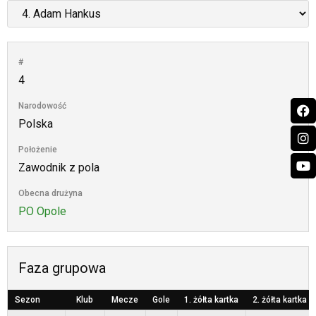
#
4
Narodowość
Polska
Położenie
Zawodnik z pola
Obecna drużyna
PO Opole
Faza grupowa
Sezon
Klub
Mecze
Gole
1. żółta kartka
2. żółta kartka