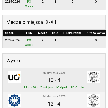
2025/2026
PO
2
1
0
0
Opole
Mecze o miejsca IX-XII
Sezon
Klub
Mecze
Gole
1. żółta kartka
2. żółta kartka
2025/2026
PO
2
1
0
0
Opole
Wyniki
25 stycznia 2026
10
-
4
Mecz 29: o XI miejsce UO Opole - PO Opole
24 stycznia 2026
12
-
4