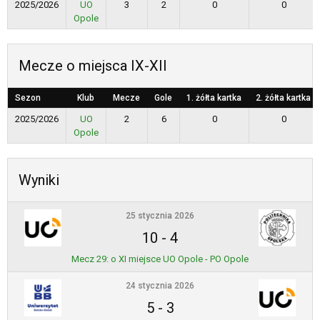
2025/2026
UO
3
2
0
0
Opole
Mecze o miejsca IX-XII
Sezon
Klub
Mecze
Gole
1. żółta kartka
2. żółta kartka
2025/2026
UO
2
6
0
0
Opole
Wyniki
25 stycznia 2026
10
-
4
Mecz 29: o XI miejsce UO Opole - PO Opole
24 stycznia 2026
5
-
3