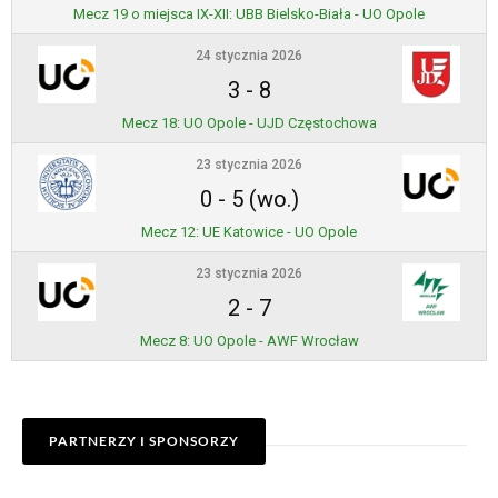
Mecz 19 o miejsca IX-XII: UBB Bielsko-Biała - UO Opole
24 stycznia 2026
3
-
8
Mecz 18: UO Opole - UJD Częstochowa
23 stycznia 2026
0
-
5 (wo.)
Mecz 12: UE Katowice - UO Opole
23 stycznia 2026
2
-
7
Mecz 8: UO Opole - AWF Wrocław
PARTNERZY I SPONSORZY