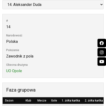
#
14
Narodowość
Polska
Położenie
Zawodnik z pola
Obecna drużyna
UO Opole
Faza grupowa
Sezon
Klub
Mecze
Gole
1. żółta kartka
2. żółta kartka