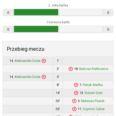
2. żółta kartka
0
0
Czerwone kartki
0
0
Przebieg meczu
14.
Aleksander Duda
1'
3'
18.
Bartosz Kiełkowicz
14.
Aleksander Duda
5'
8'
7.
Patryk Mańka
14'
13.
Robert Greń
26'
5.
Mateusz Pasiuk
26'
11.
Szymon Cuber