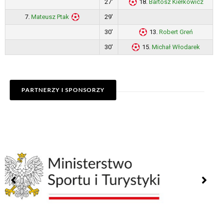
27'
18.
Bartosz Kiełkowicz
7.
Mateusz Ptak
29'
30'
13.
Robert Greń
30'
15.
Michał Włodarek
PARTNERZY I SPONSORZY