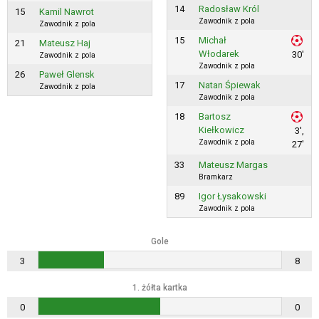
14
Radosław Król
15
Kamil Nawrot
Zawodnik z pola
Zawodnik z pola
15
Michał
21
Mateusz Haj
Włodarek
30'
Zawodnik z pola
Zawodnik z pola
26
Paweł Glensk
17
Natan Śpiewak
Zawodnik z pola
Zawodnik z pola
18
Bartosz
Kiełkowicz
3',
Zawodnik z pola
27'
33
Mateusz Margas
Bramkarz
89
Igor Łysakowski
Zawodnik z pola
Gole
3
8
1. żółta kartka
0
0