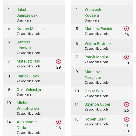
1
Jakub
1
Wojciech
Janiszewski
Kuczera
Bramkarz
Bramkarz
4
Kacper Michalak
5
Mateusz Pasiuk
Zawodnik z pola
Zawodnik z pola
26'
6
Bartosz
6
Wiktor Podolski
Lisowski
Zawodnik z pola
Zawodnik z pola
7
Patryk Mańka
7
Mateusz Ptak
Zawodnik z pola
8'
Zawodnik z pola
29'
9
Mateusz
8
Patrick Lipok
Trzepizur
Zawodnik z pola
Zawodnik z pola
9
Oleh Belinskyi
10
Oskar Wilk
Bramkarz
Zawodnik z pola
10
Michał
11
Szymon Cuber
Wesołowski
Zawodnik z pola
26'
Zawodnik z pola
13
Robert Greń
14
Aleksander
Zawodnik z pola
14',
Duda
1', 5'
30'
Zawodnik z pola