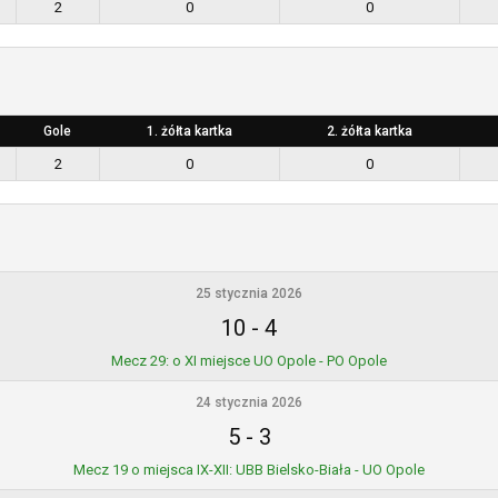
2
0
0
Gole
1. żółta kartka
2. żółta kartka
2
0
0
25 stycznia 2026
10
-
4
Mecz 29: o XI miejsce UO Opole - PO Opole
24 stycznia 2026
5
-
3
Mecz 19 o miejsca IX-XII: UBB Bielsko-Biała - UO Opole