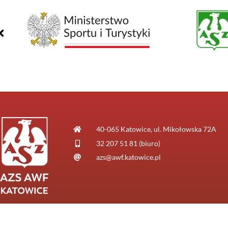
40-065 Katowice, ul. Mikołowska 72A
32 207 51 81 (biuro)
azs@awf.katowice.pl