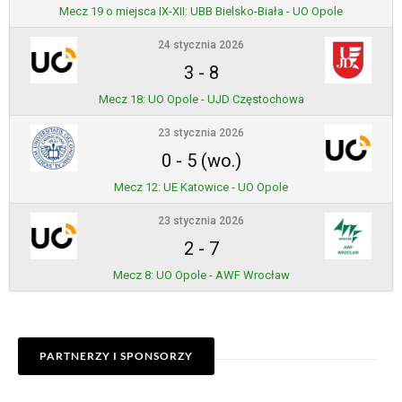
Mecz 19 o miejsca IX-XII: UBB Bielsko-Biała - UO Opole
24 stycznia 2026
3
-
8
Mecz 18: UO Opole - UJD Częstochowa
23 stycznia 2026
0
-
5 (wo.)
Mecz 12: UE Katowice - UO Opole
23 stycznia 2026
2
-
7
Mecz 8: UO Opole - AWF Wrocław
PARTNERZY I SPONSORZY