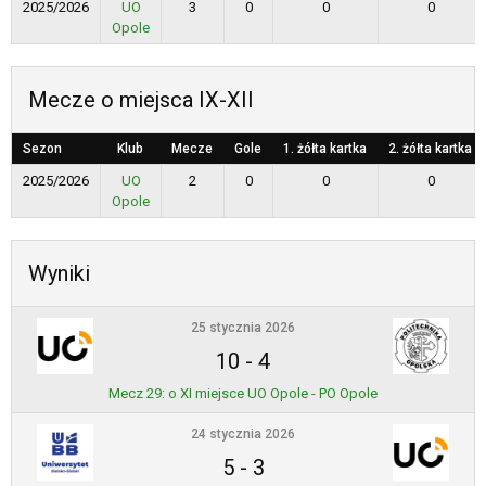
2025/2026
UO
3
0
0
0
Opole
Mecze o miejsca IX-XII
Sezon
Klub
Mecze
Gole
1. żółta kartka
2. żółta kartka
2025/2026
UO
2
0
0
0
Opole
Wyniki
25 stycznia 2026
10
-
4
Mecz 29: o XI miejsce UO Opole - PO Opole
24 stycznia 2026
5
-
3