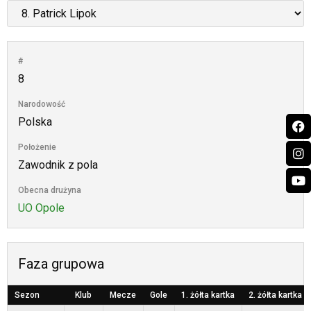
#
8
Narodowość
Polska
Położenie
Zawodnik z pola
Obecna drużyna
UO Opole
Faza grupowa
Sezon
Klub
Mecze
Gole
1. żółta kartka
2. żółta kartka