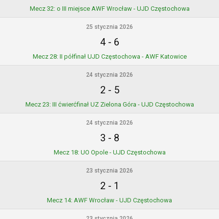
Mecz 32: o III miejsce AWF Wrocław - UJD Częstochowa
25 stycznia 2026
4
-
6
Mecz 28: II półfinał UJD Częstochowa - AWF Katowice
24 stycznia 2026
2
-
5
Mecz 23: III ćwierćfinał UZ Zielona Góra - UJD Częstochowa
24 stycznia 2026
3
-
8
Mecz 18: UO Opole - UJD Częstochowa
23 stycznia 2026
2
-
1
Mecz 14: AWF Wrocław - UJD Częstochowa
23 stycznia 2026