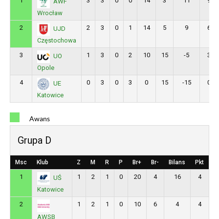
1
3
3
0
0
14
3
11
9
AWF
Wrocław
2
2
3
0
1
14
5
9
6
UJD
Częstochowa
3
1
3
0
2
10
15
-5
3
UO
Opole
4
0
3
0
3
0
15
-15
0
UE
Katowice
Awans
Grupa D
Msc
Klub
Z
M
R
P
Br+
Br-
Bilans
Pkt
1
1
2
1
0
20
4
16
4
UŚ
Katowice
2
1
2
1
0
10
6
4
4
AWSB