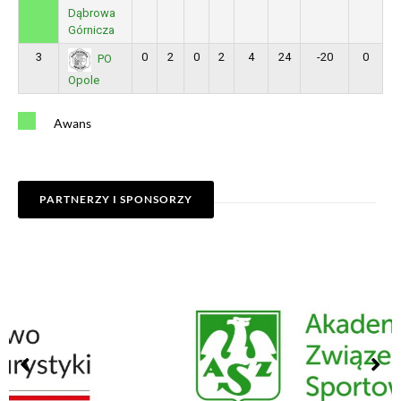
Dąbrowa
Górnicza
3
0
2
0
2
4
24
-20
0
PO
Opole
Awans
PARTNERZY I SPONSORZY