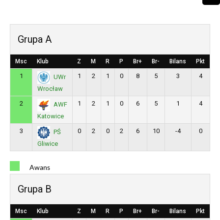
Grupa A
Msc
Klub
Z
M
R
P
Br+
Br-
Bilans
Pkt
1
1
2
1
0
8
5
3
4
UWr
Wrocław
2
1
2
1
0
6
5
1
4
AWF
Katowice
3
0
2
0
2
6
10
-4
0
PŚ
Gliwice
Awans
Grupa B
Msc
Klub
Z
M
R
P
Br+
Br-
Bilans
Pkt