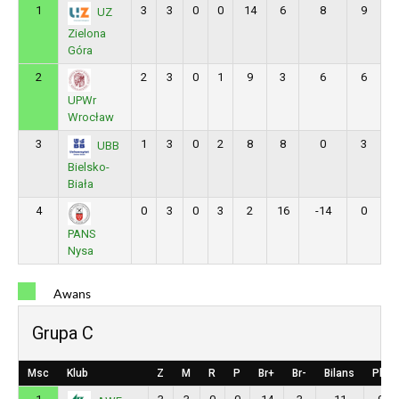
1
3
3
0
0
14
6
8
9
UZ
Zielona
Góra
2
2
3
0
1
9
3
6
6
UPWr
Wrocław
3
1
3
0
2
8
8
0
3
UBB
Bielsko-
Biała
4
0
3
0
3
2
16
-14
0
PANS
Nysa
Awans
Grupa C
Msc
Klub
Z
M
R
P
Br+
Br-
Bilans
Pkt