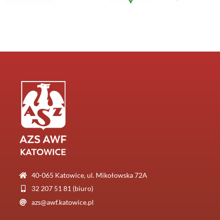
40-065 Katowice, ul. Mikołowska 72A
32 207 51 81 (biuro)
azs@awf.katowice.pl